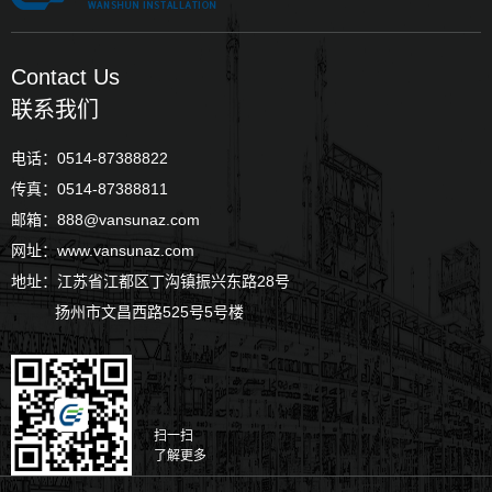
Contact Us
联系我们
电话：0514-87388822
传真：0514-87388811
邮箱：888@vansunaz.com
网址：www.vansunaz.com
地址：江苏省江都区丁沟镇振兴东路28号
扬州市文昌西路525号5号楼
扫一扫
了解更多