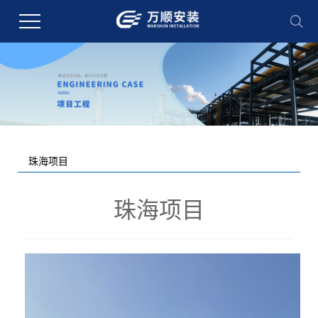
珠海项目
您的当前位置：
首 页
>>
项目工程
>>
石油化工工程
珠海项目