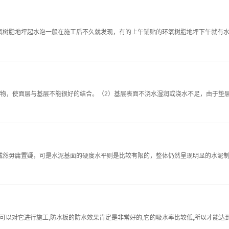
氧树脂地坪起水泡一般在施工后不久就发现，有的上午铺贴的环氧树脂地坪下午就有
污物，使面层与基层不能很好的结合。（2）基层表面不浇水湿润或浇水不足，由于垫
然毋庸置疑，可是水泥基面的硬度水平则是比较有限的，整体仍然呈现明显的水泥制品
可以对它进行施工,防水板的防水效果肯定是非常好的,它的吸水率比较低,所以才能达