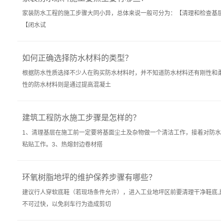
家装防水工程的施工步骤大同小异，总体来说一般可分为：【清理和检查基层】-
【闭水试
如何正确选择防水材料的类型？
根据防水性质选择不少人在购买防水材料时，并不知道防水材料还有刚性和
性的防水材料则是通过提高混凝土
建筑工程防水施工步骤是怎样的？
1、清理基层在施工前一定要将基面尘土及杂物做一个清洁工作，接着对防
粘贴工作。3、热熔封边卷材搭
环氧树脂地坪的维护保养步骤有哪些？
建议行人穿软底鞋（若现场条件允许），进入工业地坪区前要清理干净鞋底
不可过快，以免刹车行为造成剪切