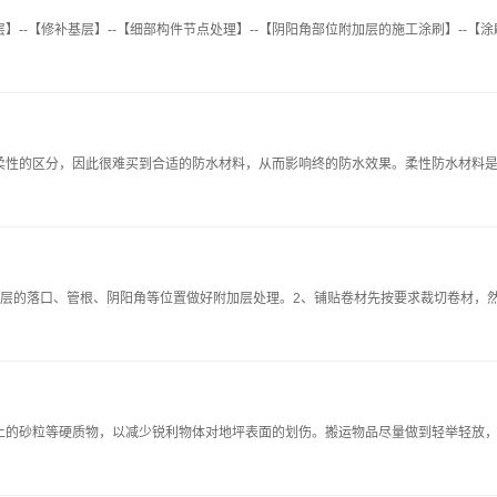
-【修补基层】--【细部构件节点处理】--【阴阳角部位附加层的施工涂刷】--【涂刷一
柔性的区分，因此很难买到合适的防水材料，从而影响终的防水效果。柔性防水材料
水层的落口、管根、阴阳角等位置做好附加层处理。2、铺贴卷材先按要求裁切卷材，
上的砂粒等硬质物，以减少锐利物体对地坪表面的划伤。搬运物品尽量做到轻举轻放