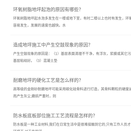
环氧树脂地坪起泡的原因有哪些？
环氧树脂地坪起水泡多发生在一楼或地下室，有时二楼以上也时有发生，环
容易发生，发展的速度也越快。水
造成地坪施工中产生空鼓现象的原因？
产生空鼓现象的原因是：（1）基层表面清理不干净，有浮灰，浆膜或其它
基层粘结好。（3）混凝土垫
耐磨地坪的硬化工艺是怎么样的？
高等级的金刚砂耐磨地坪可能采用碳化硅骨料进行打造，其骨料颗粒的硬度诚
而产生灰尘;磨损严重时，则
防水板底板部位施工工艺流程是怎样的？
防水板是一种工业材料,我们在日常生活中是很难接触到它的,只有工作人员才