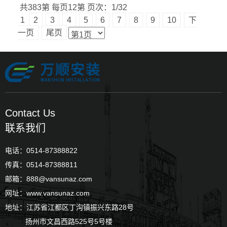
共383第
每页12第
页次：1/32
1
2
3
4
5
6
7
8
9
10
下
一页
尾页
Contact Us
联系我们
电话：0514-87388822
传真：0514-87388811
邮箱：888@vansunaz.com
网址：www.vansunaz.com
地址：江苏省江都区丁沟镇振兴东路28号
扬州市文昌西路525号5号楼