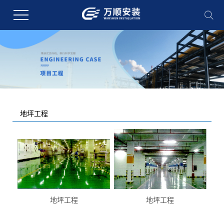
地坪工程
您的当前位置：
首 页
>>
项目工程
>>
地坪工程
地坪工程
地坪工程