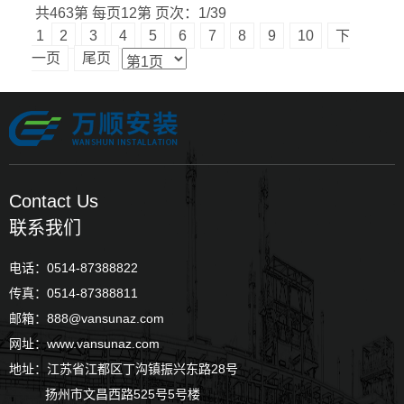
共463第
每页12第
页次：1/39
1
2
3
4
5
6
7
8
9
10
下
一页
尾页
Contact Us
联系我们
电话：0514-87388822
传真：0514-87388811
邮箱：888@vansunaz.com
网址：www.vansunaz.com
地址：江苏省江都区丁沟镇振兴东路28号
扬州市文昌西路525号5号楼