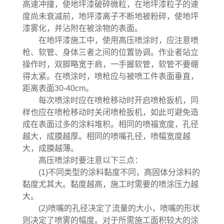
高速冲撞，使地坪漆破碎微粒，在地坪漆粒子的速
度尚未衰减前，地坪漆离子不断地被粉碎，使地坪
漆雾化，并沾附在被涂物的表面。
在地坪漆施工中，使用高压喷涂时，应注意喷
枪、软管、身体三者之间的位置协调。作业者站立
操作时，双脚略宽于肩，一手握软管，软管不要绷
得太紧。在喷涂时，喷枪应与被喷工件表面垂直，
距离表面30-40cm。
每次喷涂时应在喷枪移动时开启喷枪扳机，同
样也应在喷枪移动时关闭喷枪扳机，如此可避免造
成在表面过多的涂料堆积。相同的喷福宽度，孔径
越大，成膜越厚。相同的喷嘴孔径，喷幅宽度越
大，成膜越薄。
高压喷涂时要注意以下三点：
(1)不同类型的涂料黏度不同，高固体分涂料的
黏度尤其大。黏度越高，施工时需要的喷涂压力越
大。
(2)喷嘴的孔径决定了流量的大小，喷嘴的形状
则决定了喷雾的幅度。对于所需施工面积较大的涂