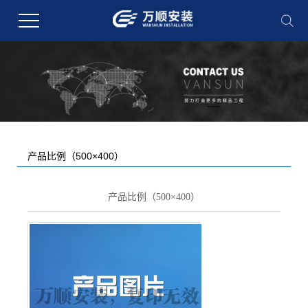
产品比例（500×400）
您的当前位置：
首 页
>>
机电设备安装工程
>>
产品比例（500×400）