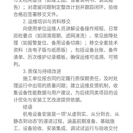
与文档完整性（如竣工图、设备说明书、调试报
告）；对遗留问题制定整改计划并跟踪闭环，验收
合格后签署移交文件。
2. 运维培训与资料移交
向使用单位运维人员讲解设备操作规程、日常
巡检要点（如润滑周期、滤网清洗）、常见故障处
理（如报警复位、备用设备切换）；移交全套技术
资料（含电子版与纸质版），包括设备台账、备件
清单、历次维护记录模板，确保运维可追溯、可预
判。
3. 质保与持续改进
施工单位按合同约定履行质保期责任，及时处
理运行中出现的质量问题；建立运维反馈机制，收
集设备性能数据与用户建议，为后续同类项目的设
计优化与安装工艺改进提供依据。
结语
机电设备安装是一项“从虚到实、从分到合、从
静态到动态”的递进过程，涵盖前期准备、基础施
工、设备验收、安装集成、调试试运行与验收交付