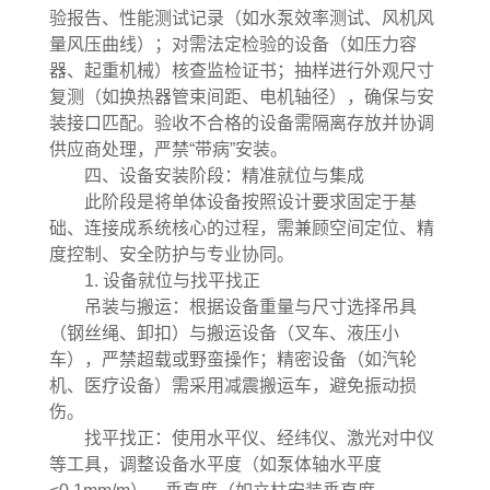
验报告、性能测试记录（如水泵效率测试、风机风
量风压曲线）；对需法定检验的设备（如压力容
器、起重机械）核查监检证书；抽样进行外观尺寸
复测（如换热器管束间距、电机轴径），确保与安
装接口匹配。验收不合格的设备需隔离存放并协调
供应商处理，严禁“带病”安装。
四、设备安装阶段：精准就位与集成
此阶段是将单体设备按照设计要求固定于基
础、连接成系统核心的过程，需兼顾空间定位、精
度控制、安全防护与专业协同。
1. 设备就位与找平找正
吊装与搬运：根据设备重量与尺寸选择吊具
（钢丝绳、卸扣）与搬运设备（叉车、液压小
车），严禁超载或野蛮操作；精密设备（如汽轮
机、医疗设备）需采用减震搬运车，避免振动损
伤。
找平找正：使用水平仪、经纬仪、激光对中仪
等工具，调整设备水平度（如泵体轴水平度