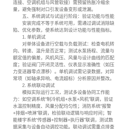
连接、空调机组与风管软接）需预留热胀冷缩余
量，避免强制对口引发设备变形或泄漏。
五、系统调试与试运行阶段：验证功能与性能
安装完成不等于系统可用，需通过调试消除缺
陷、优化参数，使系统达到设计功能与性能指标。
1. 单机调试
对单体设备进行空载与负载测试：检查电机转
向、转速、温升是否正常；测试水泵扬程、流量与
额定值的偏差，风机风压、风量与设计曲线的匹配
度；验证阀门开闭灵活性、仪表显示准确性（如压
力变送器零点漂移）。单机调试需记录数据，对异
常项（如轴承异响、电流超标）分析原因并整改。
2. 系统联动调试
模拟实际运行工况，测试多设备协同工作能
力：如空调系统“制冷机组+水泵+风机”联调，验证
水温控制精度、风量分配均匀性；消防系统“报警
+排烟+喷淋”联调，检验联动逻辑与响应时间；智
能楼宇系统“传感器+控制器+执行器”联调，测试数
据采集与设备自动调控功能。联动调试需重点排查