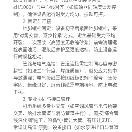
≤0.1mm/m）、垂直度（如立柱安装垂直度
≤H/1000）与中心线对齐（如联轴器同轴度误差控
制），确保设备运行时受力均匀、振动可控。
2. 固定与连接
地脚螺栓固定：设备初平后紧固地脚螺栓，采
用“对角交替、逐步拧紧”方式，避免基础受力不均
开裂；二次灌浆（高强度无收缩砂浆）前需清理螺
栓表面油污，灌浆后养护至强度达标，防止设备运
行时螺栓松动。
管路与电气连接：管道连接需控制同心度与密
封性（如法兰平行度、焊缝质量），避免应力集中
导致泄漏；电气接线需按图纸标识端子编号，压接
牢固、绝缘良好，屏蔽线缆需单端接地，防止电磁
干扰。
3. 专业协同与接口管理
机电系统多专业交叉（如空调风管与电气桥架
交叉、给排水管道与消防管道并行），需按“综合管
线深化图”施工，遵循“小管让大管、有压让无压、
常温让高温”原则；设备接口（如水泵进出口与管道