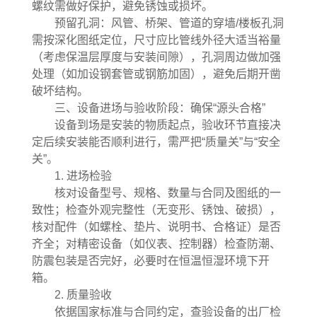
螺纹需做好保护，避免锈蚀或损坏。
预留孔洞：风管、桥架、管道的穿墙/楼板孔洞
需按深化图纸定位，尺寸应比管线外径大适当裕量
（考虑保温层厚度与安装间隙），孔洞周边做加强
处理（如加设钢套管或钢筋加固），避免后期开凿
破坏结构。
三、设备进场与验收阶段：确保“源头合格”
设备到场是安装的物质起点，验收环节直接决
定后续安装能否顺利进行，需严把“质量关”与“安全
关”。
1. 进场检验
核对设备型号、规格、数量与合同及图纸的一
致性；检查外观完整性（无变形、锈蚀、破损），
核对配件（如螺栓、垫片、说明书、合格证）是否
齐全；对精密设备（如仪表、控制器）检查防潮、
防震包装是否完好，必要时在恒温恒湿环境下开
箱。
2. 质量验收
依据国家标准与合同约定，查验设备的出厂检