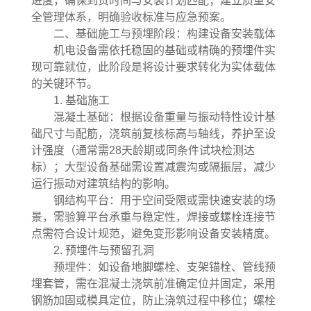
进度，确保到货时间与安装计划匹配；建立质量安
全管理体系，明确验收标准与应急预案。
二、基础施工与预埋阶段：构建设备安装载体
机电设备需依托稳固的基础或精确的预埋件实
现可靠就位，此阶段是将设计要求转化为实体载体
的关键环节。
1. 基础施工
混凝土基础：根据设备重量与振动特性设计基
础尺寸与配筋，浇筑前复核标高与轴线，养护至设
计强度（通常需28天龄期或同条件试块检测达
标）；大型设备基础需设置减震沟或隔振层，减少
运行振动对建筑结构的影响。
钢结构平台：用于空间受限或需快速安装的场
景，需验算平台承重与稳定性，焊接或螺栓连接节
点需符合设计规范，避免变形影响设备安装精度。
2. 预埋件与预留孔洞
预埋件：如设备地脚螺栓、支架锚栓、管线预
埋套管，需在混凝土浇筑前准确定位并固定，采用
钢筋加固或模具定位，防止浇筑过程中移位；螺栓