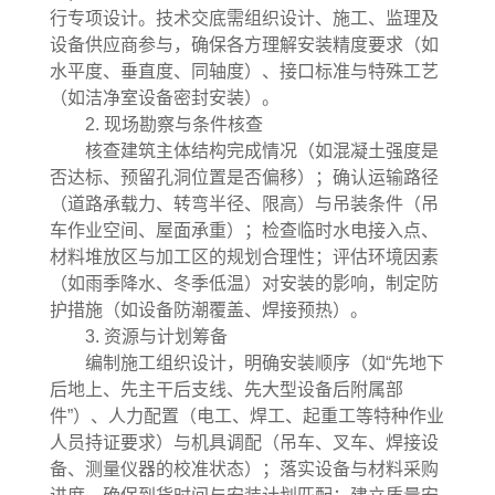
行专项设计。技术交底需组织设计、施工、监理及
设备供应商参与，确保各方理解安装精度要求（如
水平度、垂直度、同轴度）、接口标准与特殊工艺
（如洁净室设备密封安装）。
2. 现场勘察与条件核查
核查建筑主体结构完成情况（如混凝土强度是
否达标、预留孔洞位置是否偏移）；确认运输路径
（道路承载力、转弯半径、限高）与吊装条件（吊
车作业空间、屋面承重）；检查临时水电接入点、
材料堆放区与加工区的规划合理性；评估环境因素
（如雨季降水、冬季低温）对安装的影响，制定防
护措施（如设备防潮覆盖、焊接预热）。
3. 资源与计划筹备
编制施工组织设计，明确安装顺序（如“先地下
后地上、先主干后支线、先大型设备后附属部
件”）、人力配置（电工、焊工、起重工等特种作业
人员持证要求）与机具调配（吊车、叉车、焊接设
备、测量仪器的校准状态）；落实设备与材料采购