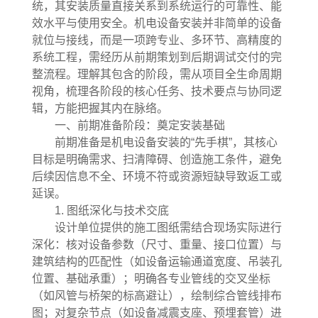
统，其安装质量直接关系到系统运行的可靠性、能
效水平与使用安全。机电设备安装并非简单的设备
就位与接线，而是一项跨专业、多环节、高精度的
系统工程，需经历从前期策划到后期调试交付的完
整流程。理解其包含的阶段，需从项目全生命周期
视角，梳理各阶段的核心任务、技术要点与协同逻
辑，方能把握其内在脉络。
一、前期准备阶段：奠定安装基础
前期准备是机电设备安装的“先手棋”，其核心
目标是明确需求、扫清障碍、创造施工条件，避免
后续因信息不全、环境不符或资源短缺导致返工或
延误。
1. 图纸深化与技术交底
设计单位提供的施工图纸需结合现场实际进行
深化：核对设备参数（尺寸、重量、接口位置）与
建筑结构的匹配性（如设备运输通道宽度、吊装孔
位置、基础承重）；明确各专业管线的交叉坐标
（如风管与桥架的标高避让），绘制综合管线排布
图；对复杂节点（如设备减震支座、预埋套管）进